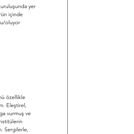
kuruluşunda yer 
rün içinde 
du/oluyor 
ü özellikle 
. Eleştirel, 
amga vurmuş ve 
stitülerin 
 Sergilerle, 