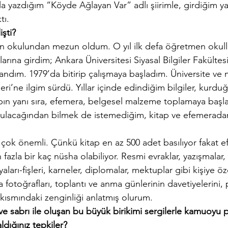
la yazdığım “Köyde Ağlayan Var” adlı şiirimle, girdiğim ya
tı.
işti?
n okulundan mezun oldum. O yıl ilk defa öğretmen okulla
larına girdim; Ankara Üniversitesi Siyasal Bilgiler Fakültes
ndım. 1979’da bitirip çalışmaya başladım. Üniversite ve 
ri’ne ilgim sürdü. Yıllar içinde edindiğim bilgiler, kurdu
tabın yanı sıra, efemera, belgesel malzeme toplamaya başla
zulacağından bilmek de istemediğim, kitap ve efemerada
çok önemli. Çünkü kitap en az 500 adet basılıyor fakat e
 fazla bir kaç nüsha olabiliyor. Resmi evraklar, yazışmalar
yaları-fişleri, karneler, diplomalar, mektuplar gibi kişiye öz
a fotoğrafları, toplantı ve anma günlerinin davetiyelerini, 
kısmındaki zenginliği anlatmış olurum.
ve sabrı ile oluşan bu büyük birikimi sergilerle kamuoyu 
aldığınız tepkiler?