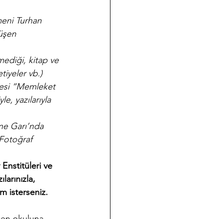
eni Turhan 
üşen 
mediği, kitap ve 
tiyeler vb.) 
desi “Memleket 
le, yazılarıyla 
ne Garı’nda 
 Fotoğraf 
.
Enstitüleri ve 
larınızla, 
m isterseniz. 
en okuluna 