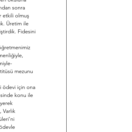
ından sonra 
 etkili olmuş 
lık. Üretim ile 
irdik. Fidesini 
 öğretmenimiz 
menliğiyle, 
miyle-
stitüsü mezunu 
 ödevi için ona 
sinde konu ile 
iyerek 
 Varlık 
leri’ni 
 ödevle 