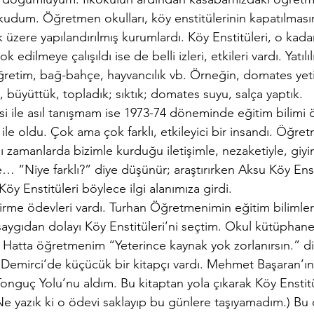
 okudum. Öğretmen okulları, köy enstitülerinin kapatılmas
üzere yapılandırılmış kurumlardı. Köy Enstitüleri, o kadar
yok edilmeye çalışıldı ise de belli izleri, etkileri vardı. Yatılı
retim, bağ-bahçe, hayvancılık vb. Örneğin, domates yetişt
k, büyüttük, topladık; sıktık; domates suyu, salça yaptık.
esi ile asıl tanışmam ise 1973-74 döneminde eğitim bilimi
 ile oldu. Çok ama çok farklı, etkileyici bir insandı. Öğret
ı zamanlarda bizimle kurduğu iletişimle, nezaketiyle, giyi
le… “Niye farklı?” diye düşünür; araştırırken Aksu Köy En
y Enstitüleri böylece ilgi alanımıza girdi.
irme ödevleri vardı. Turhan Öğretmenimin eğitim bilimleri
ygıdan dolayı Köy Enstitüleri’ni seçtim. Okul kütüphane
tu. Hatta öğretmenim “Yeterince kaynak yok zorlanırsın.” d
 Demirci’de küçücük bir kitapçı vardı. Mehmet Başaran’ın,
Tonguç Yolu’nu aldım. Bu kitaptan yola çıkarak Köy Enstitü
Ne yazık ki o ödevi saklayıp bu günlere taşıyamadım.) Bu