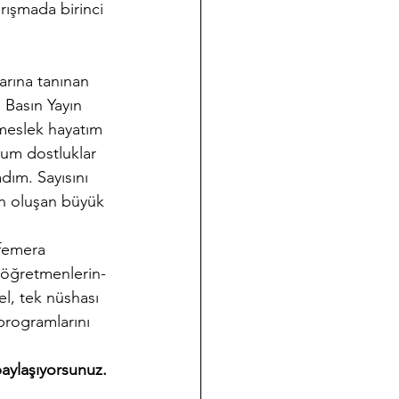
rışmada birinci 
rına tanınan 
i Basın Yayın 
meslek hayatım 
ğum dostluklar 
dım. Sayısını 
n oluşan büyük 
femera 
, öğretmenlerin- 
el, tek nüshası 
programlarını 
paylaşıyorsunuz. 