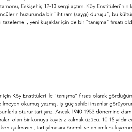
tamonu, Eskişehir, 12-13 sergi açtım. Köy Enstitüleri’nin 
cülerin huzurunda bir “ihtiram (saygı) duruşu”, bu kültü
nı tazeleme”, yeni kuşaklar için de bir “tanışma” fırsatı ol
r için Köy Enstitüleri ile “tanışma” fırsatı olarak gördüğüm
i bilmeyen okumuş-yazmış, iş-güç sahibi insanlar görüyorum
lir, bunlarla oturur tartışırız. Ancak 1940-1953 dönemine d
arı olan bir konuya kayıtsız kalmak üzücü. 10-15 yıldır en
onuşulmasını, tartışılmasını önemli ve anlamlı buluyorum.