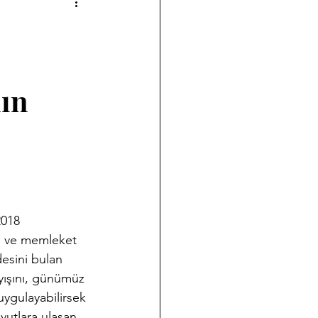
a çalışmalarımız
Halk Bilimi
nın
ği
Koleksiyon Kültürü
nov Yazıları
Takvim
018
ri ve memleket 
esini bulan 
ışını, günümüz 
uygulayabilirsek 
yutlara ulaşan 