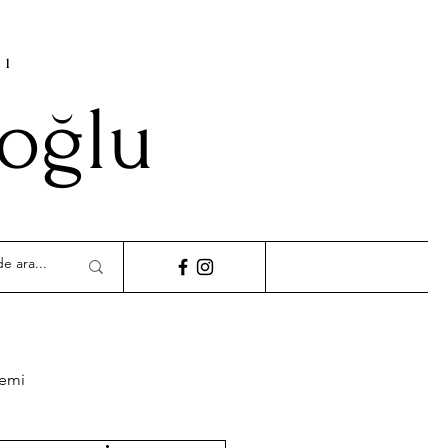
cı
ioğlu
demi