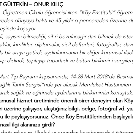
 GÜLTEKİN – ONUR KILIÇ
, Öğretmen Okulu öğrencisi iken “Köy Enstitülü” öğretm
ereden dünyaya baktı ve 45 yıldır o pencereden üzerine d
peşinde koşuyor.
gili, sayısını bilmediği, sihri bozulacağından bilmek de iste
ar, kimlikler, diplomalar, sicil defterleri, fotoğraflar, dave
a bir araya getirdi, aydınlanmanın bir diğer kurumsal ifa
şıp didindi, toplayıp toparladı ve bütün birikimini sergileriy
4 Mart Tıp Bayramı kapsamında, 14-28 Mart 2018’de Basma
ağlık Tarihi Sergisi”nde yer alacak Memleket Hastaneleri
arak sağlık ve eğitimde aydınlanma birikimimizi konuştuk
kamusal hizmet üretiminde önemli birer deneyim olan Köy 
zerine çalışıyor, ulaştığınız bilgi, belge, fotoğraf vd. yazı
u ile paylaşıyorsunuz. Önce Köy Enstitülerinden başlayalı
asıl ilgi alanınıza girdi?
 doğumluyum. İlkokulun ardından kasabamızdaki öğretm