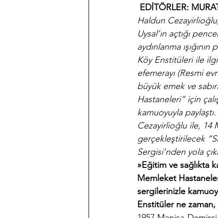
EDİTÖRLER: MURAT
Haldun Cezayirlioğlu
Uysal’ın açtığı penc
aydınlanma ışığının 
Köy Enstitüleri ile il
efemerayı (Resmi evrakl
büyük emek ve sabırl
Hastaneleri” için çalı
kamuoyuyla paylaştı.
Cezayirlioğlu ile, 1
gerçekleştirilecek “S
Sergisi’nden yola çık
»Eğitim ve sağlıkta 
Memleket Hastaneleri ü
sergilerinizle kamuoy
Enstitüler ne zaman, n
1957 Manisa-Demirci