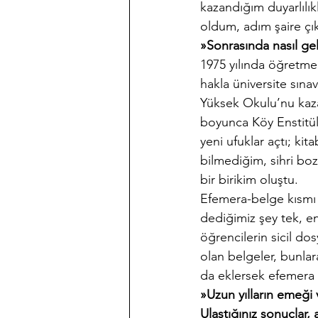
kazandığım duyarlılık
oldum, adım şaire çık
»Sonrasında nasıl gel
1975 yılında öğretme
hakla üniversite sınav
Yüksek Okulu’nu kaza
boyunca Köy Enstitüle
yeni ufuklar açtı; ki
bilmediğim, sihri bo
bir birikim oluştu.
Efemera-belge kısmı 
dediğimiz şey tek, en
öğrencilerin sicil dos
olan belgeler, bunlar
da eklersek efemera 
»Uzun yılların emeği 
Ulaştığınız sonuçlar, 