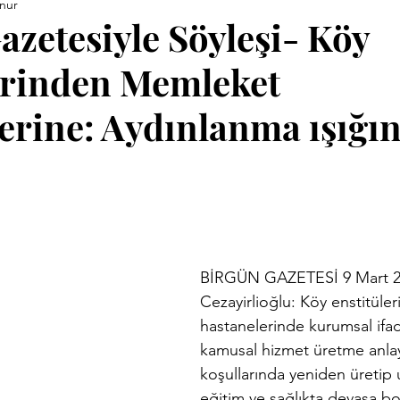
nur
ara Kitapları
Anneler Günü
Babalar Günü
Basınd
azetesiyle Söyleşi- Köy
erinden Memleket
Demirci Yazıları
Eski Kitaplar
Facebook Yazıları
erine: Aydınlanma ışığı
vrimi
Hızırellez
İLEV
İzmir Yazıları
Kent Kimli
Proje
Konuk Yazar
Köy Enstitüleri
Nazim Nasreddi
BİRGÜN GAZETESİ 9 Mart 2
ar
Uluğ Bey
Cezayirlioğlu: Köy enstitüle
hastanelerinde kurumsal ifad
kamusal hizmet üretme anlay
koşullarında yeniden üretip 
eğitim ve sağlıkta devasa bo