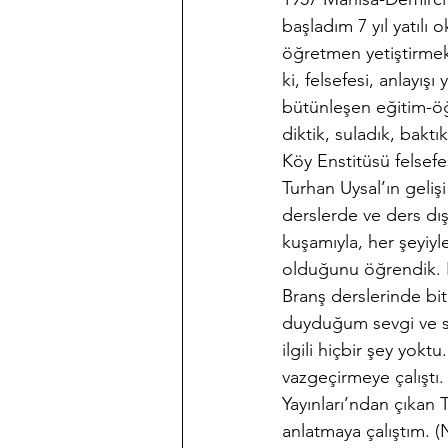
başladım 7 yıl yatılı
öğretmen yetiştirmek 
ki, felsefesi, anlayışı 
bütünleşen eğitim-öğ
diktik, suladık, baktı
Köy Enstitüsü felsef
Turhan Uysal’ın gelişi
derslerde ve ders dış
kuşamıyla, her şeyiy
olduğunu öğrendik. Kö
Branş derslerinde bit
duyduğum sevgi ve sa
ilgili hiçbir şey yok
vazgeçirmeye çalıştı.
Yayınları’ndan çıkan 
anlatmaya çalıştım. (