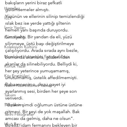
bakışların yerini biraz şefkatli 
Hızırellez
gülümsemeler almıştı.
Yüzünün ve ellerinin silinip temizlendiği 
İLEV
ıslak bez ise yerde yattığı şiltenin 
İzmir Yazıları
hemen yanı başında duruyordu. 
Simsiyahtı. Bir yandan da eli, yüzü 
Kent Kimliği
silinmeye, üstü başı değiştirilmeye 
Koleksiyon Kültürü
çalışılıyordu. Arada sırada aynı bezle, 
Memleket Hastaneleri Fotoğraf Proje
burnunda akanlarla, gözlerinden 
akanlar da silinebiliyordu. Belliydi ki, 
Konuk Yazar
her şey yeterince yumuşamamış, 
Köy Enstitüleri
unutulmamış, üstelik affedilmemişti.
Babaannenin o, dozu gayet iyi 
Nazim Nasreddinov Yazıları
ayarlanmış sesi, birden her şeye son 
Takvim
veriverdi.
Sergilerim
“Bırakın şimdi oğlumun üstüne üstüne 
gitmeyi. Bir şeyi de yok maşallah. Bak 
Tarihi Fotoğraflar
amcası da gelmiş, daha ne olsun”.
Uluğ Bey
Bu söz, idam fermanını bekleyen bir 