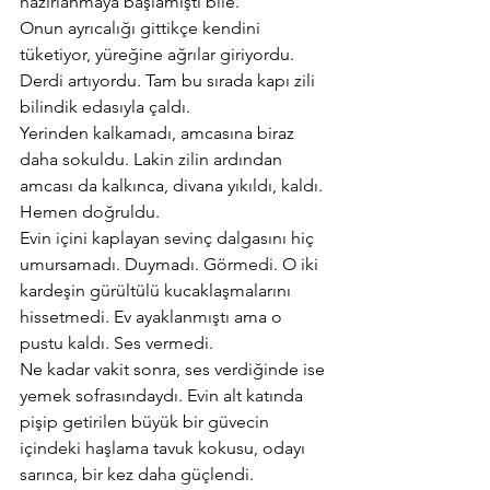
hazırlanmaya başlamıştı bile.
Onun ayrıcalığı gittikçe kendini 
tüketiyor, yüreğine ağrılar giriyordu. 
Derdi artıyordu. Tam bu sırada kapı zili 
bilindik edasıyla çaldı.
Yerinden kalkamadı, amcasına biraz 
daha sokuldu. Lakin zilin ardından 
amcası da kalkınca, divana yıkıldı, kaldı. 
Hemen doğruldu.
Evin içini kaplayan sevinç dalgasını hiç 
umursamadı. Duymadı. Görmedi. O iki 
kardeşin gürültülü kucaklaşmalarını 
hissetmedi. Ev ayaklanmıştı ama o 
pustu kaldı. Ses vermedi.
Ne kadar vakit sonra, ses verdiğinde ise 
yemek sofrasındaydı. Evin alt katında 
pişip getirilen büyük bir güvecin 
içindeki haşlama tavuk kokusu, odayı 
sarınca, bir kez daha güçlendi.