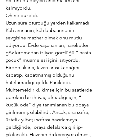
da tüm bu olayları anlatma imkânı 
kalmıyordu.
Oh ne güzeldi.
Uzun süre oturduğu yerden kalkamadı. 
Kâh amcanın, kâh babaannenin 
sevgisine mazhar olmak onu mutlu 
ediyordu. Evde yaşananları, hareketleri 
göz kırpmadan izliyor, gördüğü “ hasta 
çocuk” muamelesi içini ısıtıyordu.
Birden aklına, tavan arası kapağını 
kapatıp, kapatmamış olduğunu 
hatırlamadığı geldi. Panikledi. 
Muhtemeldir ki, kimse için bu saatlerde 
gereken bir ihtiyaç olmadığı için, “ 
küçük oda” diye tanımlanan bu odaya 
girilmemiş olabilirdi. Ancak, sıra sofra, 
üstelik yılbaşı sofrası hazırlamaya 
geldiğinde,  oraya defalarca girilip- 
çıkılacaktı. Havanın da kararıyor olması, 