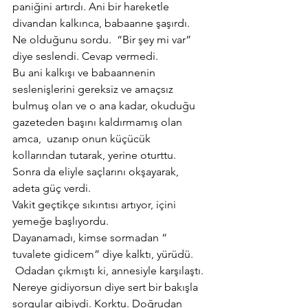
paniğini artırdı. Ani bir hareketle 
divandan kalkınca, babaanne şaşırdı. 
Ne olduğunu sordu.  “Bir şey mi var” 
diye seslendi. Cevap vermedi.
Bu ani kalkışı ve babaannenin 
seslenişlerini gereksiz ve amaçsız 
bulmuş olan ve o ana kadar, okuduğu 
gazeteden başını kaldırmamış olan 
amca,  uzanıp onun küçücük 
kollarından tutarak, yerine oturttu. 
Sonra da eliyle saçlarını okşayarak, 
adeta güç verdi.
Vakit geçtikçe sıkıntısı artıyor, içini 
yemeğe başlıyordu.
Dayanamadı, kimse sormadan “ 
tuvalete gidicem” diye kalktı, yürüdü. 
 Odadan çıkmıştı ki, annesiyle karşılaştı. 
Nereye gidiyorsun diye sert bir bakışla 
sorgular gibiydi. Korktu. Doğrudan 