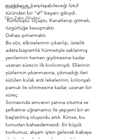
mağdurun, karşılaşabileceği lütuf 
Yeni Yıl Yazıları
türünden bir “af” beyanı gibiydi. 
Ulus Zafer Abidesi
 Kurtuluştu. Uçuştu. Kanatlanıp gitmek, 
özgürlüğe kavuşmaktı.
Dahası şımarmaktı.
Bu söz, elbiselerinin çıkarılıp, üstelik 
adeta bayramlık hürmetiyle saklanmış 
yenilerinin hemen giyilmesine kadar 
uzanan sürecin ilk kıvılcımıydı. Ellerinin 
yüzlerinin yıkanmasına, çıkmadığı ileri 
sürülen kulak ardı lekelerinin, kolonyalı 
pamuk ile silinmesine kadar, uzanan bir 
süreç.
Sonrasında amcanın yanına oturma ve 
şefkatine uğramamız ile yepyeni bir an 
başlatılmış oluyordu artık. Kimse, bu 
konudan bahsedemezdi. En büyük 
korkumuz, akşam işten gelecek babaya 