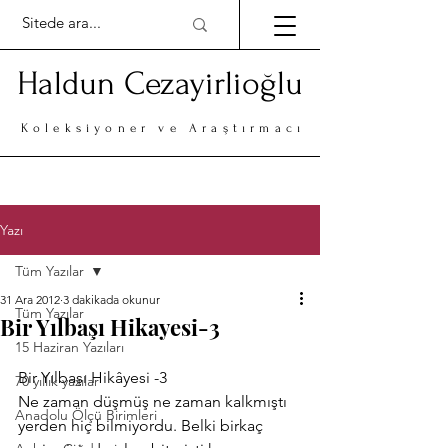
Haldun Cezayirlioğlu
Koleksiyoner ve Araştırmacı
Yazı
Tüm Yazılar
31 Ara 2012
3 dakikada okunur
Tüm Yazılar
Bir Yılbaşı Hikayesi-3
15 Haziran Yazıları
Bir Yılbaşı Hikâyesi -3
70 yıllık yazılar
Ne zaman düşmüş ne zaman kalkmıştı 
Anadolu Ölçü Birimleri
yerden hiç bilmiyordu. Belki birkaç 