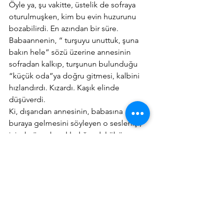
Öyle ya, şu vakitte, üstelik de sofraya 
oturulmuşken, kim bu evin huzurunu 
bozabilirdi. En azından bir süre.
Babaannenin, “ turşuyu unuttuk, şuna 
bakın hele” sözü üzerine annesinin 
sofradan kalkıp, turşunun bulunduğu 
“küçük oda”ya doğru gitmesi, kalbini 
hızlandırdı. Kızardı. Kaşık elinde 
düşüverdi.
Ki, dışarıdan annesinin, babasına 
buraya gelmesini söyleyen o seslenişi, 
içinde özenle sakladığı sırlı kübü 
birden kırıvermişti.
Ağlamaya başladı. Haykırırcasına. 
Gözyaşlarını akıtırcasına. Dağıtırcasına. 
Yıkarcasına. Bağırırcasına. Sofradan 
kalkarcasına, yerlere yatarcasına.
 ( Devam edecek)
70 yıllık yazılar