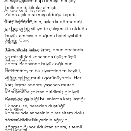
Ankara Çiğdemi
saniye içinde olup bitmişti her şey, 
belki de dakikalar almıştı.
Ankara Kent Heykelleri
Zaten açık bırakmış olduğu kapıda 
Ankara Kitapları
karşılaştığı kişinin, aylardır görmediği 
ve başka bir vilayette çalışmakta olduğu 
Anneler Günü
büyük amcası olduğunu hatırlayabildi 
Babalar Günü
ancak.
Tüm aile yukarı çıkmış, onun etrafında 
Basında çalışmalarımız
ve misafirleri kenarında üşüşmüştü 
Babasız Kalmak
adeta. Babaanne büyük oğlunun 
Efemeralar
beklenmeyen bu ziyaretinden keyifli, 
diğerleri ise mutlu görünüyordu. Her 
Demirci Yazıları
karşılaşma sonrası yaşanan mutad 
Eski Kitaplar
konuşmalar çoktan bitirilmiş gibiydi. 
Kendine geldiği bu anlarda karşılaştığı 
Facebook Yazıları
ilk soru ise, nereden düştüğü 
Halk Bilimi
konusunda annesinin biraz sitem dolu 
Haber Akis Yazıları
sözleri oldu. Bir yerinin ağrıyıp, 
ağrımadığı sorulduktan sonra, sitemli 
Harf Devrimi