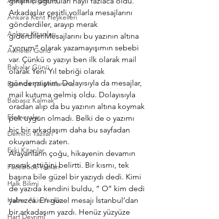
Ankara Çiğdemi
girişinin uğultuları hayli fazlaca oldu. 
Arkadaşlar çeşitli yollarla mesajlarını 
Ankara Kent Heykelleri
gönderdiler, arayıp merak 
Ankara Kitapları
giderdiler.Mesajlarını bu yazının altına 
“yorum” olarak yazamayışımın sebebi 
Anneler Günü
var. Çünkü o yazıyı ben ilk olarak mail 
Babalar Günü
olarak Yeni Yıl tebriği olarak 
göndermiştim. Dolayısıyla da mesajlar, 
Basında çalışmalarımız
mail kutuma gelmiş oldu. Dolayısıyla 
Babasız Kalmak
oradan alıp da bu yazının altına koymak 
Efemeralar
pek uygun olmadı. Belki de o yazımı 
hiç bir arkadaşım daha bu sayfadan 
Demirci Yazıları
okuyamadı zaten.
Eski Kitaplar
Arayanların çoğu, hikayenin devamın 
merak ettiğini belirtti. Bir kısmı, tek 
Facebook Yazıları
başına bile güzel bir yazıydı dedi. Kimi 
Halk Bilimi
de yazıda kendini buldu, ” O” kim dedi 
Haber Akis Yazıları
yalnızca. En güzel mesajı İstanbul’dan 
bir arkadaşım yazdı. Henüz yüzyüze 
Harf Devrimi