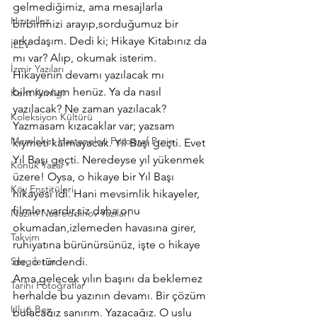
gelmediğimiz, ama mesajlarla 
Hızırellez
birbirimizi arayıp,sorduğumuz bir 
arkadaşım. Dedi ki; Hikaye Kitabınız da 
İLEV
mı var? Alıp, okumak isterim.
İzmir Yazıları
Hikayenin devamı yazılacak mı 
bilmiyorum henüz. Ya da nasıl 
Kent Kimliği
yazılacak? Ne zaman yazılacak?
Koleksiyon Kültürü
Yazmasam kızacaklar var; yazsam 
Memleket Hastaneleri Fotoğraf Proje
kıymeti kalmayacak. Yıl Başı geçti. Evet 
Yıl Başı geçti. Neredeyse yıl yükenmek 
Konuk Yazar
üzere! Oysa, o hikaye bir Yıl Başı 
Köy Enstitüleri
hikayesi idi. Hani mevsimlik hikayeler, 
filmler vardır,siz daha onu 
Nazim Nasreddinov Yazıları
okumadan,izlemeden havasına girer, 
Takvim
ruhiyatına bürünürsünüz, işte o hikaye 
Sergilerim
de, o türdendi.
Ama gelecek yılın başını da beklemez 
Tarihi Fotoğraflar
herhalde bu yazının devamı. Bir çözüm 
Uluğ Bey
bulacağız sanırım. Yazacağız. O uslu 