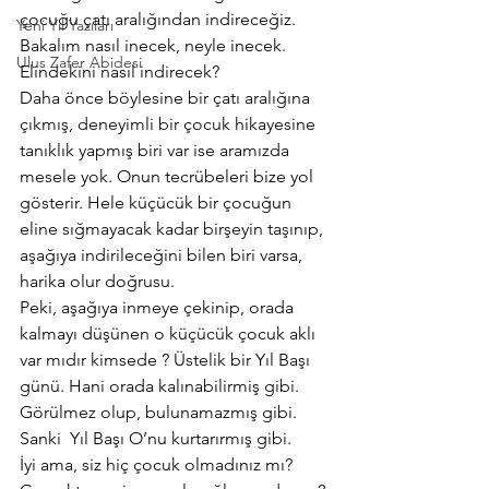
çocuğu çatı aralığından indireceğiz. 
Yeni Yıl Yazıları
Bakalım nasıl inecek, neyle inecek. 
Ulus Zafer Abidesi
Elindekini nasıl indirecek?
Daha önce böylesine bir çatı aralığına 
çıkmış, deneyimli bir çocuk hikayesine 
tanıklık yapmış biri var ise aramızda 
mesele yok. Onun tecrübeleri bize yol 
gösterir. Hele küçücük bir çocuğun 
eline sığmayacak kadar birşeyin taşınıp, 
aşağıya indirileceğini bilen biri varsa, 
harika olur doğrusu.
Peki, aşağıya inmeye çekinip, orada 
kalmayı düşünen o küçücük çocuk aklı 
var mıdır kimsede ? Üstelik bir Yıl Başı 
günü. Hani orada kalınabilirmiş gibi. 
Görülmez olup, bulunamazmış gibi. 
Sanki  Yıl Başı O’nu kurtarırmış gibi.
İyi ama, siz hiç çocuk olmadınız mı? 