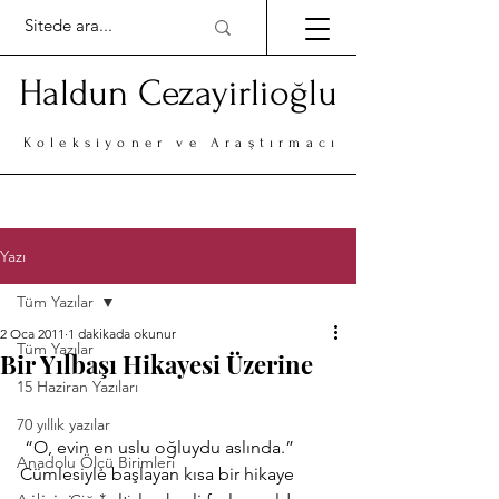
Haldun Cezayirlioğlu
Koleksiyoner ve Araştırmacı
Yazı
Tüm Yazılar
2 Oca 2011
1 dakikada okunur
Tüm Yazılar
Bir Yılbaşı Hikayesi Üzerine
15 Haziran Yazıları
70 yıllık yazılar
 “O, evin en uslu oğluydu aslında.” 
Anadolu Ölçü Birimleri
Cümlesiyle başlayan kısa bir hikaye 