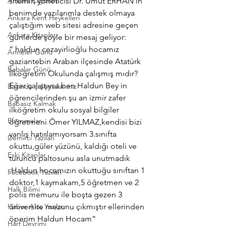
Ankara Çiğdemi
sitemin yöneticisi Dr. Umut ERHAN’ın 
benimde yazılarımla destek olmaya 
Ankara Kent Heykelleri
çalıştığım web sitesi adresine geçen 
Ankara Kitapları
günlerde şöyle bir mesaj geliyor:
” haldun cezayirlioğlu hocamız 
Anneler Günü
gaziantebin Araban ilçesinde Atatürk 
Babalar Günü
İlköğretim Okulunda çalışmış mıdır?
Eğer çalıştıysa ben Haldun Bey in 
Basında çalışmalarımız
öğrencilerinden şu an izmir zafer 
Babasız Kalmak
ilköğretim okulu sosyal bilgiler 
Efemeralar
öğretmeni Ömer YILMAZ,kendisi bizi 
yanlış hatırlamıyorsam 3.sınıfta 
Demirci Yazıları
okuttu,güler yüzünü, kaldığı oteli ve 
Eski Kitaplar
turuncu paltosunu asla unutmadık 
,Haldun hocamızın okuttuğu sınıftan 1 
Facebook Yazıları
doktor,1 kaymakam,5 öğretmen ve 2 
Halk Bilimi
polis memuru ile boşta gezen 3 
Haber Akis Yazıları
üniversite mezunu çıkmıştır ellerinden 
öperim Haldun Hocam”
Harf Devrimi