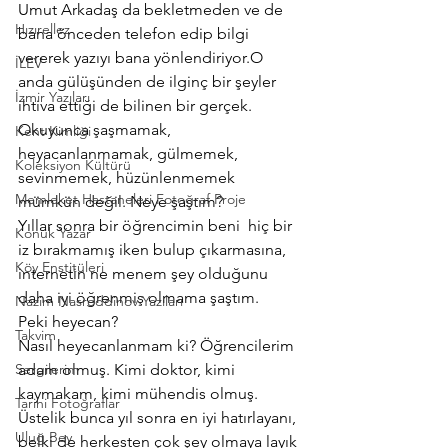
Umut Arkadaş da bekletmeden ve de 
Hızırellez
bana önceden telefon edip bilgi 
vererek yazıyı bana yönlendiriyor.O 
İLEV
anda gülüşünden de ilginç bir şeyler 
İzmir Yazıları
ihtiva ettiği de bilinen bir gerçek.
Okuyunca şaşmamak, 
Kent Kimliği
heyacanlanmamak, gülmemek, 
Koleksiyon Kültürü
sevinmemek, hüzünlenmemek 
Memleket Hastaneleri Fotoğraf Proje
mümkün değil. Neye şaştım?
Yıllar sonra bir öğrencimin beni  hiç bir 
Konuk Yazar
iz bırakmamış iken bulup çıkarmasına, 
Köy Enstitüleri
internetin ne menem şey olduğunu 
daha iyi öğrenmiş olmama şaştım.
Nazim Nasreddinov Yazıları
Peki heyecan?
Takvim
Nasıl heyecanlanmam ki? Öğrencilerim 
Sergilerim
adam olmuş. Kimi doktor, kimi 
kaymakam, kimi mühendis olmuş. 
Tarihi Fotoğraflar
Üstelik bunca yıl sonra en iyi hatırlayanı, 
Uluğ Bey
belki de herkesten çok şey olmaya layık 