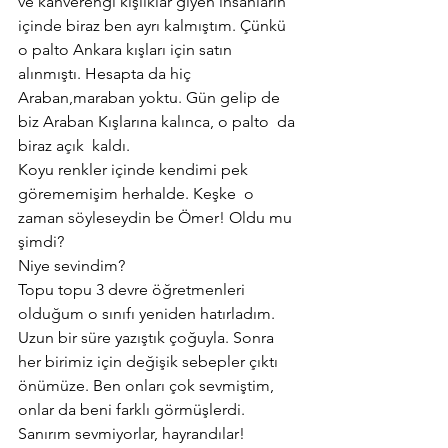
ve kahverengi kışlıklar giyen insanların 
içinde biraz ben ayrı kalmıştım. Çünkü 
o palto Ankara kışları için satın 
alınmıştı. Hesapta da hiç 
Araban,maraban yoktu. Gün gelip de 
biz Araban Kışlarına kalınca, o palto  da 
biraz açık  kaldı.
Koyu renkler içinde kendimi pek 
görememişim herhalde. Keşke  o 
zaman söyleseydin be Ömer! Oldu mu 
şimdi?
Niye sevindim?
Topu topu 3 devre öğretmenleri 
olduğum o sınıfı yeniden hatırladım. 
Uzun bir süre yazıştık çoğuyla. Sonra 
her birimiz için değişik sebepler çıktı 
önümüze. Ben onları çok sevmiştim, 
onlar da beni farklı görmüşlerdi. 
Sanırım sevmiyorlar, hayrandılar! 