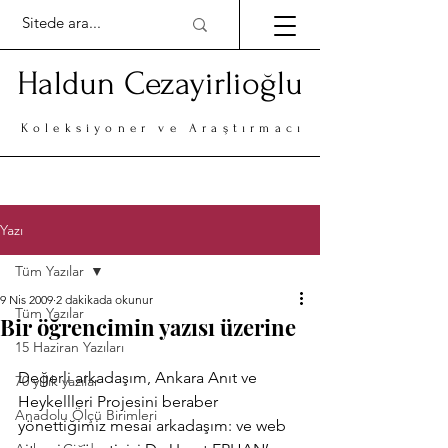
Haldun Cezayirlioğlu
Koleksiyoner ve Araştırmacı
Yazı
Tüm Yazılar
9 Nis 2009
2 dakikada okunur
Tüm Yazılar
Bir öğrencimin yazısı üzerine
15 Haziran Yazıları
Değerli arkadaşım, Ankara Anıt ve 
70 yıllık yazılar
Heykellleri Projesini beraber 
Anadolu Ölçü Birimleri
yönettiğimiz mesai arkadaşım: ve web 