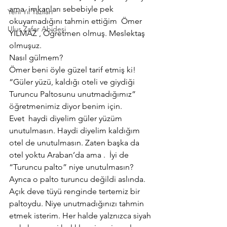
ama  imkanları sebebiyle pek 
Yeni Yıl Yazıları
okuyamadığını tahmin ettiğim  Ömer 
Ulus Zafer Abidesi
YILMAZ , Öğretmen olmuş. Meslektaş 
olmuşuz.
Nasıl gülmem?
Ömer beni öyle güzel tarif etmiş ki! 
“Güler yüzü, kaldığı oteli ve giydiği 
Turuncu Paltosunu unutmadığımız” 
öğretmenimiz diyor benim için.
Evet  haydi diyelim güler yüzüm 
unutulmasın. Haydi diyelim kaldığım 
otel de unutulmasın. Zaten başka da 
otel yoktu Araban’da ama .  İyi de 
“Turuncu palto” niye unutulmasın? 
Ayrıca o palto turuncu değildi aslında. 
Açık deve tüyü renginde tertemiz bir 
paltoydu. Niye unutmadığınızı tahmin 
etmek isterim. Her halde yalznızca siyah 