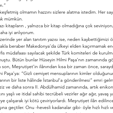
m.”
keşfetmiş olmamın hazzını sizlere alatma istedim. Her say
mak mümkün.
azı kitapların , yalnızca bir kitap olmadığına çok seviniyo
daha iyi anlıyorum.
zerinde yer alan tanıtım yazısı ise, neden kaybettiğimizi ö
akla beraber Makedonya’da ülkeyi elden kaçırmamak end
fis müdafaası sayılacak şekilde Türk komiteleri de kurulm
muştu. Bütün bunlar Hüseyin Hilmi Paşa’nın zamanında g
En son, Meşrutiyet’in ilânından kısa bir zaman önce, sara
mi Paşa’ya: “Gizli cemiyet mensuplarının kimler olduğun
larının bir liste hâlinde İstanbul’a gönderilmesi” emri gelm
z ve daha sonra II. Abdülhamid zamanında, artık enikonu
 yaşlı ve itidal sahibi tecrübeli vezirler ağır ağır, yavaş y
çalışarak iyi kötü çeviriyorlardı. Meşrutiyet ilân edilince, 
na geçtiler. Onu -hevesli kadanalar gibi- öyle hızlı hızlı v