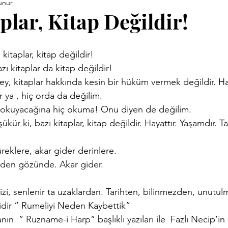
unur
ara Kitapları
Anneler Günü
Babalar Günü
Basınd
plar, Kitap Değildir!
Demirci Yazıları
Eski Kitaplar
Facebook Yazıları
 kitaplar, kitap değildir!
zı kitaplar da kitap değildir!
y, kitaplar hakkında kesin bir hüküm vermek değildir. Hani
vrimi
Hızırellez
İLEV
İzmir Yazıları
Kent Kimli
r ya , hiç orda da değilim.
u okuyacağına hiç okuma! Onu diyen de değilim.
kür ki, bazı kitaplar, kitap değildir. Hayattır. Yaşamdır. Tar
Proje
Konuk Yazar
Köy Enstitüleri
Nazim Nasreddi
eklere, akar gider derinlere.
iden gözünde. Akar gider.
ar
Uluğ Bey
r sizi, senlenir ta uzaklardan. Tarihten, bilinmezden, unutu
ridir ” Rumeliyi Neden Kaybettik”
  ” Ruzname-i Harp” başlıklı yazıları ile  Fazlı Necip’in 