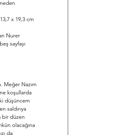
i neden 
 13,7 x 19,3 cm 
pan Nurer 
beş sayfayı 
ım. Meğer Nazım 
ne koşullarda 
taki düşüncem 
n saldırıya 
 bir düzen 
mkün olacağına 
zı da 