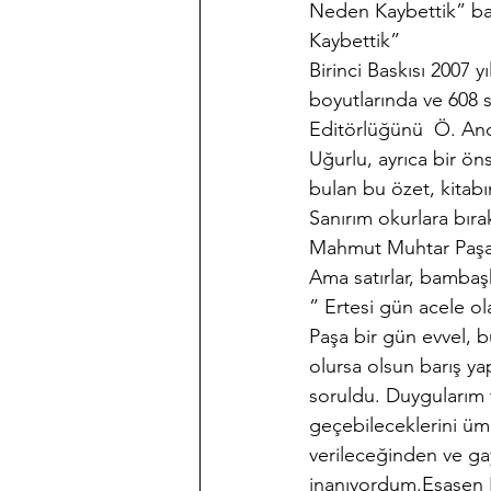
Neden Kaybettik” başl
Kaybettik”
Birinci Baskısı 2007 y
boyutlarında ve 608 s
Editörlüğünü  Ö. Anda
Uğurlu, ayrıca bir ön
bulan bu özet, kitabı
Sanırım okurlara bırak
Mahmut Muhtar Paşayı 
Ama satırlar, bambaş
” Ertesi gün acele o
Paşa bir gün evvel, b
olursa olsun barış ya
soruldu. Duygularım 
geçebileceklerini ü
verileceğinden ve g
inanıyordum.Esasen Bu