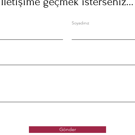
İletişime geçmek isterseniz...
Soyadınız
Gönder