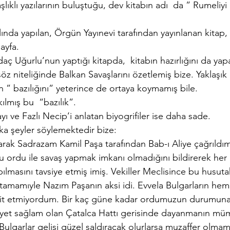
ıklı yazılarının buluştuğu, dev kitabın adı  da ” Rumeliy
ılında yapılan, Örgün Yayınevi tarafından yayınlanan kitap,
ayfa.
ç Uğurlu’nun yaptığı kitapda,  kitabın hazırlığını da ya
söz niteliğinde Balkan Savaşlarını özetlemiş bize. Yaklaşık 
n ” bazılığını” yeterince de ortaya koymamış bile.
ılmış bu  “bazılık”.
ve Fazlı Necip’i anlatan biyogrifiler ise daha sade.
ka şeyler söylemektedir bize:
larak Sadrazam Kamil Paşa tarafından Bab-ı Aliye çağrıld
u ordu ile savaş yapmak imkanı olmadığını bildirerek her 
pılmasını tavsiye etmiş imiş. Vekiller Meclisince bu husu
tamamıyle Nazım Paşanın aksi idi. Evvela Bulgarların heme
mit etmiyordum. Bir kaç güne kadar ordumuzun durumuna
ayet sağlam olan Çatalca Hattı gerisinde dayanmanın mü
lgarlar gelişi güzel saldıracak olurlarsa muzaffer olmamı