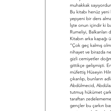
muhakkak sayıyordu
Bu kitabı henüz yeni 
yepyeni bir ders al
İşte onun içindir ki b
Rumeliyi, Balkanları 
Kitabın arka kapağı ü
“Çok geç kalmış olm
nihayet ve birazda ne
gizli cemiyetler doğ
gittikçe gelişmişti. 
müfettiş Hüseyin Hil
çıkarılıp, bunların ad
Abdülmecid, Abdülazi
tutmuş hükümet çarkını
taraftan zedelememeye 
gençler bu çarkın başı