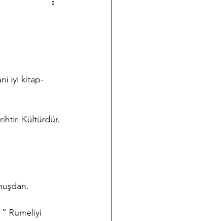
a çalışmalarımız
Halk Bilimi
 iyi kitap- 
ği
Koleksiyon Kültürü
ihtir. Kültürdür. 
nov Yazıları
Takvim
lmuşdan.
 ” Rumeliyi 