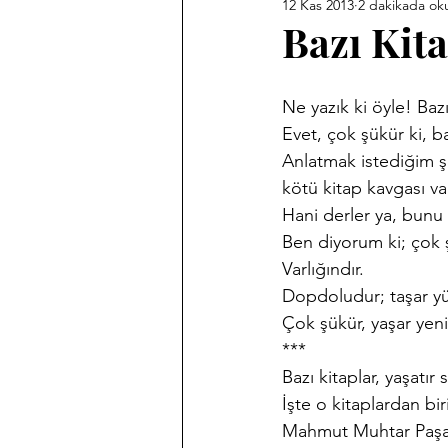
12 Kas 2013
2 dakikada ok
Ankara Kent Heykelleri
Ank
Bazı Kita
Babasız Kalmak
Efemeralar
Ne yazık ki öyle! Bazı
Evet, çok şükür ki, ba
Anlatmak istediğim şe
Haber Akis Yazıları
Harf De
kötü kitap kavgası va
Hani derler ya, bun
Ben diyorum ki; çok şü
Memleket Hastaneleri Fotoğraf 
Varlığındır.
Dopdoludur; taşar yür
Çok şükür, yaşar yen
Sergilerim
Tarihi Fotoğrafl
***
Bazı kitaplar, yaşatı
İşte o kitaplardan bi
Mahmut Muhtar Paşanın