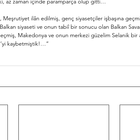
 ki, az zaman içinde paramparça olup gitti…
Meşrutiyet ilân edilmiş, genç siyasetçiler işbaşına geçmiş
 Balkan siyaseti ve onun tabiî bir sonucu olan Balkan Savaşı
geçmiş, Makedonya ve onun merkezi güzelim Selanik bir 
i’yi kaybetmiştik!…”