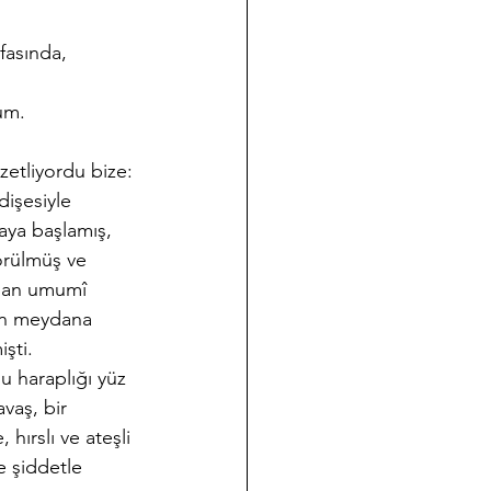
fasında, 
rum.
zetliyordu bize:
işesiyle 
aya başlamış, 
örülmüş ve 
ydan umumî 
un meydana 
işti.
 haraplığı yüz 
avaş, bir 
hırslı ve ateşli 
e şiddetle 