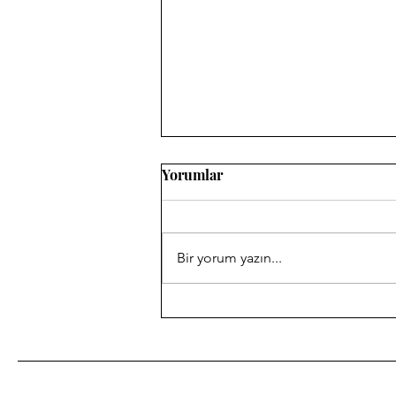
Yorumlar
Bir yorum yazın...
Koleksiyonumdan Eski
Kitaplar