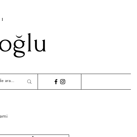
cı
ioğlu
demi