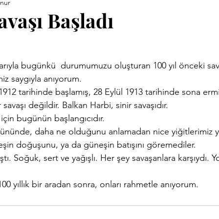
unur
ara Kitapları
Anneler Günü
Babalar Günü
Basınd
avaşı Başladı
Demirci Yazıları
Eski Kitaplar
Facebook Yazıları
miz saygıyla anıyorum.
vrimi
Hızırellez
İLEV
İzmir Yazıları
Kent Kimli
912 tarihinde başlamış, 28 Eylül 1913 tarihinde sona ermi
 savaşı değildir. Balkan Harbi, sinir savaşıdır.
 için bugünün başlangıcıdır.
Proje
Konuk Yazar
Köy Enstitüleri
Nazim Nasreddi
k gününde, daha ne olduğunu anlamadan nice yiğitlerimiz ye
eşin doğuşunu, ya da güneşin batışını göremediler.
ştı. Soğuk, sert ve yağışlı. Her şey savaşanlara karşıydı. Y
ar
Uluğ Bey
100 yıllık bir aradan sonra, onları rahmetle anıyorum.