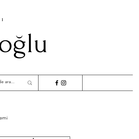
cı
ioğlu
demi