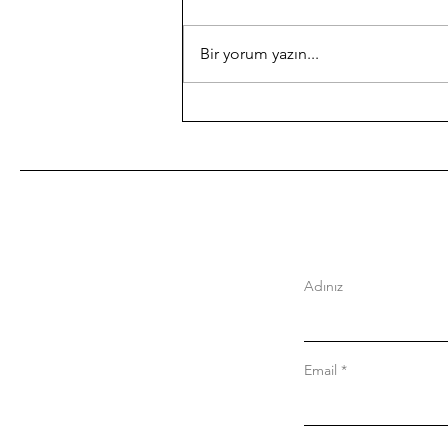
Bir yorum yazın...
Hiç kutlanmamış doğum
günü..
Adınız
Email