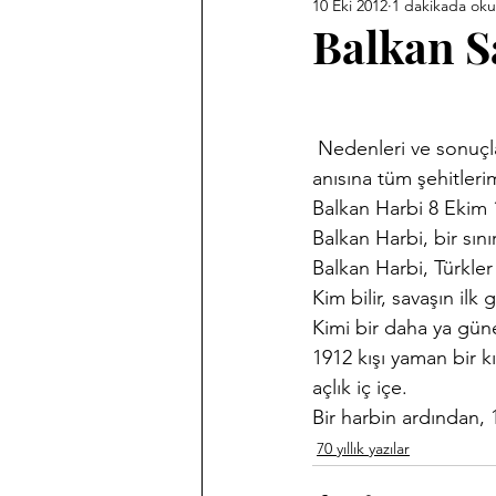
10 Eki 2012
1 dakikada ok
Ankara Kent Heykelleri
Ank
Balkan S
Babasız Kalmak
Efemeralar
 Nedenleri ve sonuçlarıyla bugünkü  durumumuzu oluşturan 100 yıl önceki savaşın ilk günü 
anısına tüm şehitleri
Haber Akis Yazıları
Harf De
Balkan Harbi 8 Ekim 1
Balkan Harbi, bir sınır
Balkan Harbi, Türkler
Memleket Hastaneleri Fotoğraf 
Kim bilir, savaşın il
Kimi bir daha ya gün
1912 kışı yaman bir kı
Sergilerim
Tarihi Fotoğrafl
açlık iç içe.
Bir harbin ardından, 
70 yıllık yazılar