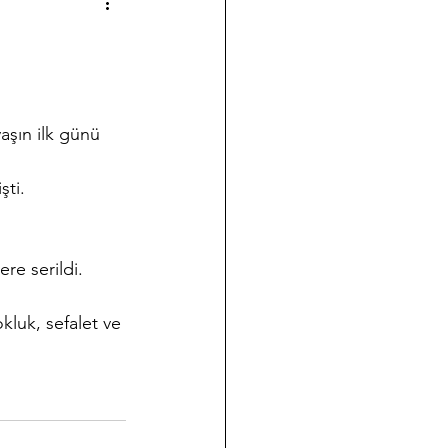
a çalışmalarımız
Halk Bilimi
ği
Koleksiyon Kültürü
şti.
nov Yazıları
Takvim
re serildi. 
okluk, sefalet ve 