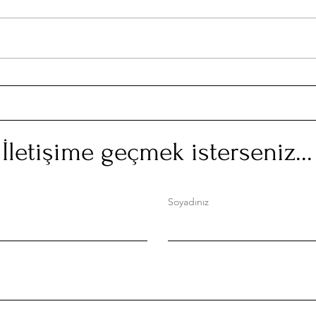
Yeni
Yerden çok, göğe ait ERİBE
İletişime geçmek isterseniz...
Soyadınız