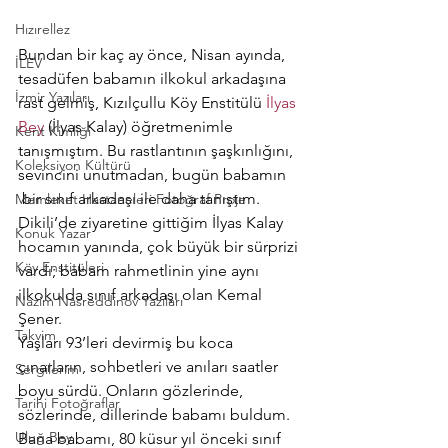
Hızırellez
Bundan bir kaç ay önce, Nisan ayında, 
İLEV
tesadüfen babamın ilkokul arkadaşına 
İzmir Yazıları
rast gelmiş, Kızılçullu Köy Enstitülü 
İlyas 
Bey
 (İlyas Kalay) öğretmenimle 
Kent Kimliği
tanışmıştım. Bu rastlantının şaşkınlığını, 
Koleksiyon Kültürü
sevincini unutmadan, bugün babamın 
 bir sınıf arkadaşı ile daha tanıştım.
Memleket Hastaneleri Fotoğraf Proje
Dikili’de ziyaretine gittiğim İlyas Kalay 
Konuk Yazar
hocamın yanında, çok büyük bir sürprizi 
Köy Enstitüleri
vardı; babam rahmetlinin yine aynı 
ilkokulda sınıf arkadaşı olan Kemal 
Nazim Nasreddinov Yazıları
Şener.
Takvim
Yaşları 93’leri devirmiş bu koca 
çınarların, sohbetleri ve anıları saatler 
Sergilerim
boyu sürdü. Onların gözlerinde, 
Tarihi Fotoğraflar
sözlerinde, dillerinde babamı buldum. 
Uluğ Bey
Bana babamı, 80 küsur yıl önceki sınıf 