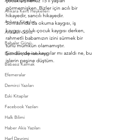
Ankara Çiğdemi
çocukları henüz 15’li yaşları 
görmemişken. Bizler için acılı bir 
Ankara Kent Heykelleri
hikayedir, sancılı hikayedir.
Ankara Kitapları
Sonrasında da okuma kaygısı, iş 
kaygısı, çoluk-çocuk kaygısı derken, 
Anneler Günü
rahmetli babamızın izini sürmek bir 
Babalar Günü
türlü mümkün olamamıştır.
Şimdilerde ise kaygılar mı azaldı ne, bu 
Basında çalışmalarımız
işlerin peşine düştüm.
Babasız Kalmak
Efemeralar
Demirci Yazıları
Eski Kitaplar
Facebook Yazıları
Halk Bilimi
Haber Akis Yazıları
Harf Devrimi