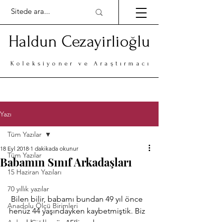
Haldun Cezayirlioğlu
Koleksiyoner ve Araştırmacı
Yazı
Tüm Yazılar
18 Eyl 2018
1 dakikada okunur
Tüm Yazılar
Babamın Sınıf Arkadaşları
15 Haziran Yazıları
70 yıllık yazılar
 Bilen bilir, babamı bundan 49 yıl önce 
Anadolu Ölçü Birimleri
henüz 44 yaşındayken kaybetmiştik. Biz 