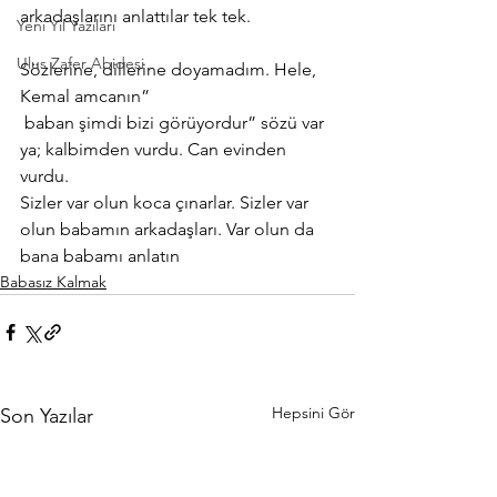
arkadaşlarını anlattılar tek tek.
Yeni Yıl Yazıları
Ulus Zafer Abidesi
Sözlerine, dillerine doyamadım. Hele, 
Kemal amcanın” 
 baban şimdi bizi görüyordur” sözü var 
ya; kalbimden vurdu. Can evinden 
vurdu.
Sizler var olun koca çınarlar. Sizler var 
olun babamın arkadaşları. Var olun da 
bana babamı anlatın
Babasız Kalmak
Hepsini Gör
Son Yazılar