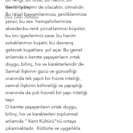
Yeni Yıl Yazıları
davranış biçimi de olacaktır, olmalıdır. 
Bu ritüel bayramlarımıza, şenliklerimize 
Ulus Zafer Abidesi
yansır, bu ses  hemşehrilerimize 
akseder,bu renk çocuklarımızı büyütür, 
bu tını işyerlerimiz sarar, bu hacim 
sokaklarımızı kuşatır, bu davranış 
gelecek kuşaklara  yol açar. Bu genel 
anlamda o kentte yaşayanların ortak 
duygu, bilinç, his ve karakterleridir de. 
Sarmal ilişkinin gücü ve güncelliği 
oranında tek yapılı bir hücre niteliği, 
sarmal ilişkinin köhneliği ve yapaylığı 
oranında da çok hücreli bir yapı niteliği 
taşır.
O kentte yaşayanların ortak duygu, 
bilinç, his ve karakterleri toplumsal 
anlamda ” Kent Kültürü”nü ortaya 
çıkarmaktadır.  Kültürle ve uygarlıkla 