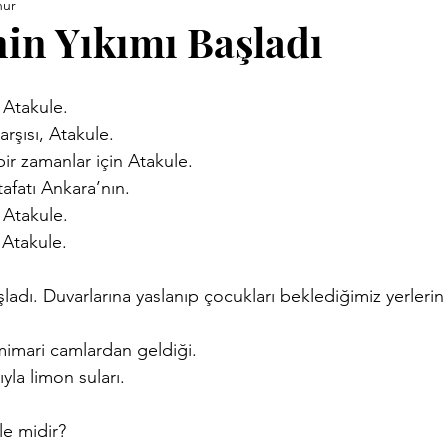
nur
ara Kitapları
Anneler Günü
Babalar Günü
Basınd
nin Yıkımı Başladı
Demirci Yazıları
Eski Kitaplar
Facebook Yazıları
 Atakule.
çarşısı, Atakule.
ir zamanlar için Atakule.
vrimi
Hızırellez
İLEV
İzmir Yazıları
Kent Kimli
atafatı Ankara’nın.
 Atakule.
 Atakule.
Proje
Konuk Yazar
Köy Enstitüleri
Nazim Nasreddi
ladı. Duvarlarına yaslanıp çocukları beklediğimiz yerlerin b
ar
Uluğ Bey
it mimari camlardan geldiği.
ıyla limon suları.
le midir?