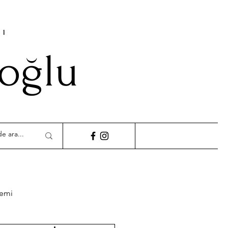
cı
ioğlu
demi