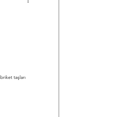
a çalışmalarımız
Halk Bilimi
ği
Koleksiyon Kültürü
nov Yazıları
Takvim
riket taşları 