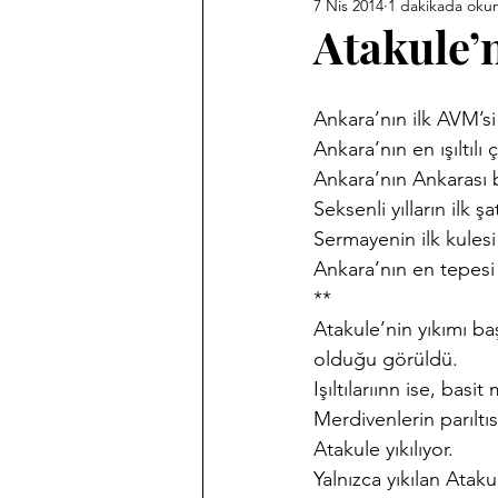
7 Nis 2014
1 dakikada oku
Ankara Kent Heykelleri
Ank
Atakule’
Babasız Kalmak
Efemeralar
Ankara’nın ilk AVM’si
Ankara’nın en ışıltılı 
Ankara’nın Ankarası b
Haber Akis Yazıları
Harf De
Seksenli yılların ilk ş
Sermayenin ilk kulesi
Ankara’nın en tepesi
Memleket Hastaneleri Fotoğraf 
**
Atakule’nin yıkımı baş
olduğu görüldü.
Sergilerim
Tarihi Fotoğrafl
Işıltılarıınn ise, bas
Merdivenlerin parıltıs
Atakule yıkılıyor.
Yalnızca yıkılan Ataku