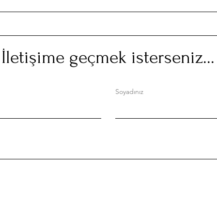
Ankara, bugün senden
Tahs
gidiyorum. Elveda!
Örtü
etme
hakk
İletişime geçmek isterseniz...
Soyadınız