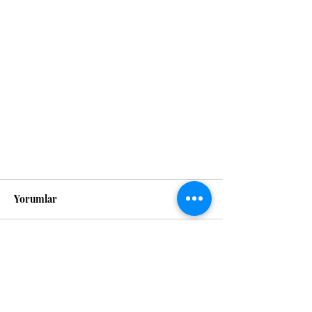
Yorumlar
Bir yorum yazın...
Ankara Sanayi ve Ticaret