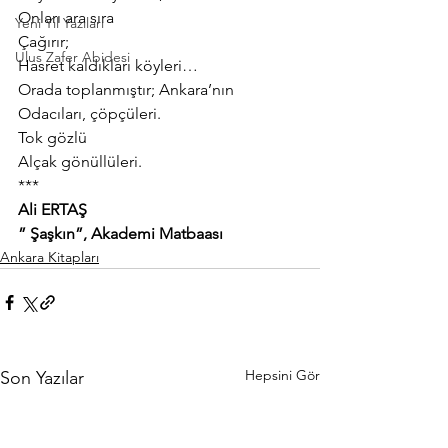
Onları ara sıra
Yeni Yıl Yazıları
Çağırır;
Ulus Zafer Abidesi
Hasret kaldıkları köyleri…
Orada toplanmıştır; Ankara’nın
Odacıları, çöpçüleri.
Tok gözlü
Alçak gönüllüleri.
***
Ali ERTAŞ
” Şaşkın”, Akademi Matbaası
Ankara Kitapları
Hepsini Gör
Son Yazılar