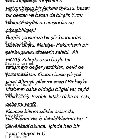
Ankara Çiğdemi
vakit buldukça meyvelerini 
veriyor.Bazan bir Ankara öyküsü, bazan 
Ankara Kent Heykelleri
bir destan ve bazan da bir şiir. Yırtık 
Ankara Kitapları
binlerce sayfaların arasından ne 
çıkarabilirsek! 
Anneler Günü
Bugün şansımıza bir şiir kitabından 
Babalar Günü
dizeler düştü. Malatya- Hekimhanlı bir 
şair bugünkü dizelerin sahibi.  Ali 
Basında çalışmalarımız
ERTAŞ. Aslında uzun boylu bir 
Babasız Kalmak
tartışmaya değer yazdıkları, belki de 
Efemeralar
yazamadıkları. Kitabın baskı yılı yok 
yine! Altmışlı yıllar mı acep? Bir başka 
Demirci Yazıları
kitabının daha olduğu bilgisi var, teyid 
Eski Kitaplar
edilmemiş. Bizdeki kitabı daha mı eski, 
daha mı yeni?
Facebook Yazıları
Kısacası bilinmezlikler arasında, 
Halk Bilimi
bildiklerimizle, bulabildiklerimiz bu. “
Haber Akis Yazıları
Şiir Ankara olunca,  içinde hep bir  
“yara” oluyor. H.C
Harf Devrimi