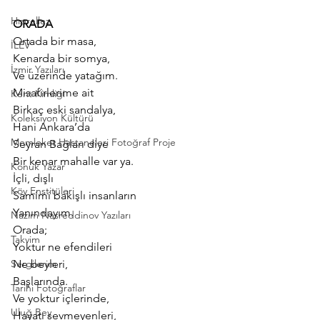
Hızırellez
ORADA
Ortada bir masa,
İLEV
Kenarda bir somya,
İzmir Yazıları
Ve üzerinde yatağım.
Misafirlerime ait
Kent Kimliği
Birkaç eski sandalya,
Koleksiyon Kültürü
Hani Ankara’da
Memleket Hastaneleri Fotoğraf Proje
Seyran Bağları diye
Bir kenar mahalle var ya.
Konuk Yazar
İçli, dışlı
Köy Enstitüleri
Samimi bakışlı insanların
Yanındayım.
Nazim Nasreddinov Yazıları
Orada;
Takvim
Yoktur ne efendileri
Sergilerim
Ne beyleri,
Başlarında.
Tarihi Fotoğraflar
Ve yoktur içlerinde,
Uluğ Bey
Hayatı sevmeyenleri,