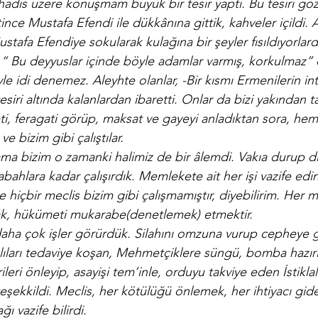
hadis üzere konuşmam büyük bir tesir yaptı. Bu tesiri göz
nce Mustafa Efendi ile dükkânına gittik, kahveler içildi. 
ustafa Efendiye sokularak kulağına bir şeyler fısıldıyorlard
“ Bu deyyuslar içinde böyle adamlar varmış, korkulmaz” 
le idi denemez. Aleyhte olanlar, -Bir kısmı Ermenilerin i
esiri altında kalanlardan ibaretti. Onlar da bizi yakından t
ti, feragati görüp, maksat ve gayeyi anladıktan sora, he
 ve bizim gibi çalıştılar.
ama bizim o zamanki halimiz de bir âlemdi. Vakıa durup 
bahlara kadar çalışırdık. Memlekete ait her işi vazife edin
içbir meclis bizim gibi çalışmamıştır, diyebilirim. Her me
ak, hükümeti mukarabe(denetlemek) etmektir.
daha çok işler görürdük. Silahını omzuna vurup cepheye 
alıları tedaviye koşan, Mehmetçiklere süngü, bomba hazır
rileri önleyip, asayişi tem’inle, orduyu takviye eden İstikl
ekkildi. Meclis, her kötülüğü önlemek, her ihtiyacı gide
ı vazife bilirdi.