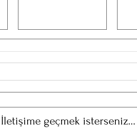
Pera’da Patlayan Bombalar
Anka
gidi
İletişime geçmek isterseniz...