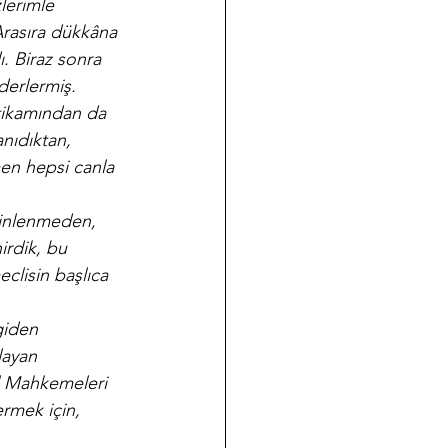
lerimle 
Arasıra dükkâna 
ı. Biraz sonra 
derlermiş. 
ntikamından da 
anıdıktan, 
men hepsi canla 
dinlenmeden, 
irdik, bu 
clisin başlıca 
giden 
layan 
al Mahkemeleri 
rmek için, 