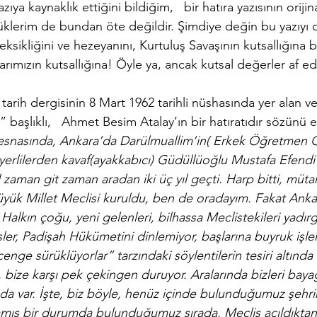
zıya kaynaklık ettiğini bildiğim,   bir hatıra yazısının oriji
klerim de bundan öte değildir. Şimdiye değin bu yazıyı
sikliğini ve hezeyanını, Kurtuluş Savaşının kutsallığına 
ımızın kutsallığına! Öyle ya, ancak kutsal değerler af edic
ı tarih dergisinin 8 Mart 1962 tarihli nüshasında yer alan v
 başlıklı,   Ahmet Besim Atalay’ın bir hatıratıdır sözünü e
i esnasında, Ankara’da Darülmuallim’in( Erkek Öğretmen 
erlilerden kavaf(ayakkabıcı) Güdüllüoğlu Mustafa Efendi i
aman git zaman aradan iki üç yıl geçti. Harp bitti, mütar
yük Millet Meclisi kuruldu, ben de oradayım. Fakat Ankara
Halkın çoğu, yeni gelenleri, bilhassa Meclistekileri yadırg
ler, Padişah Hükümetini dinlemiyor, başlarına buyruk işler 
nge sürüklüyorlar” tarzındaki söylentilerin tesiri altında 
a, bize karşı pek çekingen duruyor. Aralarında bizleri baya
da var. İşte, biz böyle, henüz içinde bulunduğumuz şehrin
ış bir durumda bulunduğumuz sırada, Meclis açıldıktan 