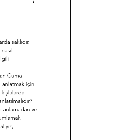
a çalışmalarımız
Halk Bilimi
nasıl 
ği
Koleksiyon Kültürü
gili 
 
aran Cuma 
nov Yazıları
Takvim
ı anlatmak için 
kışlalarda, 
nlatılmalıdır? 
arı anlamadan ve 
rumlamak 
lıyız, 