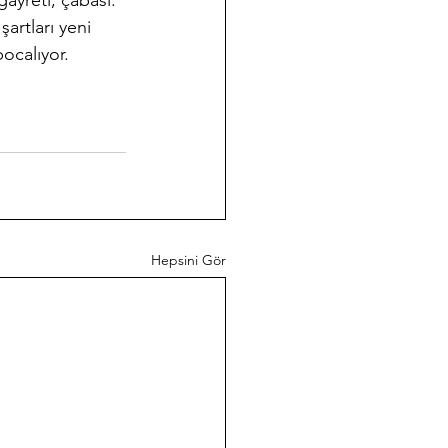
ayreti, çabası. 
artları yeni 
ocalıyor. 
Hepsini Gör