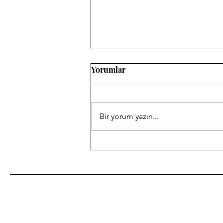
Yorumlar
Bir yorum yazın...
Kırk Yıl Önceki Yılın
Annesine, Anneler Günü
Kutlaması