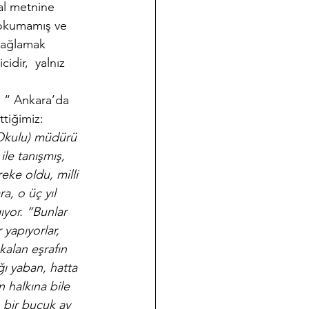
nal metnine 
 okumamış ve 
bağlamak 
idir,  yalnız 
e “ Ankara’da 
ttiğimiz:
Okulu) müdürü 
le tanışmış, 
eke oldu, milli 
, o üç yıl 
ıyor. “Bunlar 
yapıyorlar, 
kalan eşrafın 
ğı yaban, hatta 
 halkına bile 
bir buçuk ay 