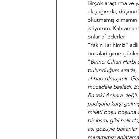
Birçok araştırma ve ya
ulaştığımda, düşündü
okutmamış olmamın ek
istiyorum. Kahramanlar
onlar af ederler!
“Yakın Tarihimiz” adl
bocaladığımız günler”
“
Birinci Cihan Harb
bulunduğum sırada, y
ahbap olmuştuk. Gel z
mücadele başladı. Bü
önceki Ankara değil. 
padişaha karşı gelmiş
milleti boşu boşuna ce
bir kısmı gibi halk d
asi gözüyle bakanlar 
meramımızı anlatamam