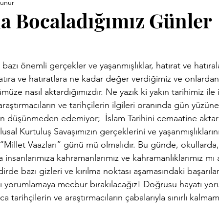
kunur
ara Kitapları
Anneler Günü
Babalar Günü
Basınd
a Bocaladığımız Günler
Demirci Yazıları
Eski Kitaplar
Facebook Yazıları
ıra ve hatıratlara ne kadar değer verdiğimiz ve onlardan 
vrimi
Hızırellez
İLEV
İzmir Yazıları
Kent Kimli
üze nasıl aktardığımızdır. Ne yazık ki yakın tarihimiz ile il
araştırmacıların ve tarihçilerin ilgileri oranında gün yüzüne
san düşünmeden edemiyor;  İslam Tarihini cemaatine akt
Proje
Konuk Yazar
Köy Enstitüleri
Nazim Nasreddi
lusal Kurtuluş Savaşımızın gerçeklerini ve yaşanmışlıkların
 “Millet Vaazları” günü mü olmalıdır. Bu günde, okullarda, 
da insanlarımıza kahramanlarımız ve kahramanlıklarımız mı a
ar
Uluğ Bey
kdirde bazı gizleri ve kırılma noktası aşamasındaki başarıl
 yorumlamaya mecbur bırakılacağız! Doğrusu hayatı yo
 tarihçilerin ve araştırmacıların çabalarıyla sınırlı kalmama