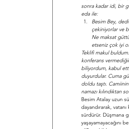
sonra kadar idi, bir
eda ile:
Besim Bey, dedi 
çekiniyorlar ve 
Ne maksat güttü
etseniz çok iyi ol
Teklifi makul buldum
konferans vermediğim
biliyordum, kabul ett
duyurdular. Cuma günü
doldu taştı. Camiinin
namazı kılındıktan s
Besim Atalay uzun sür
dayandırarak, vatanı
sürdürür. Düşmana ge
yaşayamayacağını bel