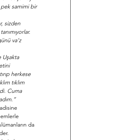
 pek samimi bir 
, sizden 
tanımıyorlar. 
ünü va’z 
e Uşakta 
tini 
tırıp herkese 
lım tıklım 
idi. Cuma 
ladım.”
adisine 
lemlerle 
slümanların da 
der.