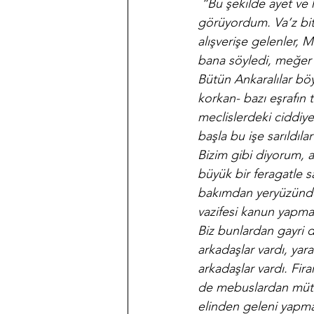
 “Bu şekilde ayet ve 
görüyordum. Va’z biti
alışverişe gelenler, M
bana söyledi, meğer 
Bütün Ankaralılar böy
korkan- bazı eşrafın t
meclislerdeki ciddiye
başla bu işe sarıldılar
Bizim gibi diyorum, 
büyük bir feragatle sa
bakımdan yeryüzünde h
vazifesi kanun yapm
Biz bunlardan gayri 
arkadaşlar vardı, yar
arkadaşlar vardı. Fira
de mebuslardan müteş
elinden geleni yapmağ