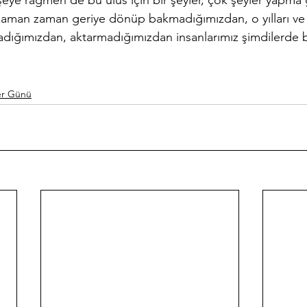
ye rağmen de bu ulus için bir şeyler, çok şeyler yapma g
; zaman zaman geriye dönüp bakmadığımızdan, o yılları ve ş
adığımızdan, aktarmadığımızdan insanlarımız şimdilerde b
er Günü