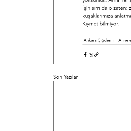
yoksunluk. Ama her şe
İşin sırrı da o zaten
kuşaklarımıza anlatm
Kıymet bilmiyor.
Ankara Çiğdemi
Annel
Son Yazılar