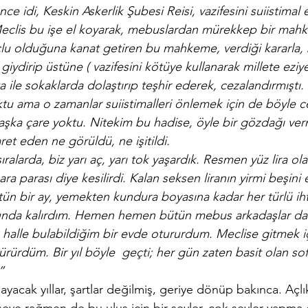
 idi, Keskin Askerlik Şubesi Reisi, vazifesini suiistimal e
 Meclis bu işe el koyarak, mebuslardan mürekkep bir mah
u olduğuna kanat getiren bu mahkeme, verdiği kararla,
iydirip üstüne ( vazifesini kötüye kullanarak millete eziye
afta ile sokaklarda dolaştırıp teşhir ederek, cezalandırmıştı
oktu ama o zamanlar suiistimalleri önlemek için de böyle cez
şka çare yoktu. Nitekim bu hadise, öyle bir gözdağı vermiş
ret eden ne görüldü, ne işitildi.
sıralarda, biz yarı aç, yarı tok yaşardık. Resmen yüz lira ola
gara parası diye kesilirdi. Kalan seksen liranın yirmi beşini e
ün bir ay, yemekten kundura boyasına kadar her türlü ihti
orunda kalırdım. Hemen hemen bütün mebus arkadaşlar d
ç halle bulabildiğim bir evde otururdum. Meclise gitmek içi
ürürdüm. Bir yıl böyle  geçti; her gün zaten basit olan so
”
cak yıllar, şartlar değilmiş, geriye dönüp bakınca. Açlık