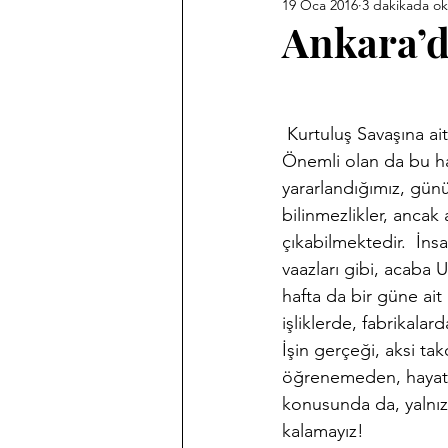
19 Oca 2016
3 dakikada o
Ankara Kent Heykelleri
Ank
Ankara’d
Babasız Kalmak
Efemeralar
 Kurtuluş Savaşına ait bazı önemli gerçekler ve yaşanmışlıklar, hatırat ve hatıralarda saklıdır. 
Önemli olan da bu hat
Haber Akis Yazıları
Harf De
yararlandığımız, günüm
bilinmezlikler, ancak 
çıkabilmektedir.  İn
Memleket Hastaneleri Fotoğraf 
vaazları gibi, acaba U
hafta da bir güne ait
işliklerde, fabrikalar
Sergilerim
Tarihi Fotoğrafl
İşin gerçeği, aksi ta
öğrenemeden, hayatı
konusunda da, yalnızca
kalamayız!