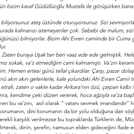
 gün bizim kavaf Güdüllüoğlu Mustafa ile görüşürken bana
biliyorsunuz ateş üstünde oturuyorsunuz. Sizi sevmiyorlar
burada kalmanızı istemeyenler çok. Sebebi de malum, sizi 
ğünüzü bilmiyorlar. Bizim Ahi Evren camiinde bir Cuma g
ur.
. Zaten buraya Uşak’tan beri vaaz ede ede gelmiştik. Hel
iz sokak, va’z etmediğim cami kalmamıştı. Va’zın kerame
im. Hemen ertesi günü tellal çıkardılar. Çarşı, pazar dolaş
 akın akın gelenlerle, kale yolundaki Ahi Evren Camii tık
 etrafı, zaten o vakte kadar Ankara’nın özü, çarpan kalbi 
onra, kendime çeki düzen vererek, hoca ağzıyla va’za baş
en bu va’zını,  asıl olarak “ vatanı sevmek imandandır” h
 korumanın, dini korumanın da bir yolu olduğuna dair söy
rekli karşılık verilmezse bu topraklarda Türklerin de, Mü
irterek, dinin, şerefin, namusun elden gideceğini ifade e