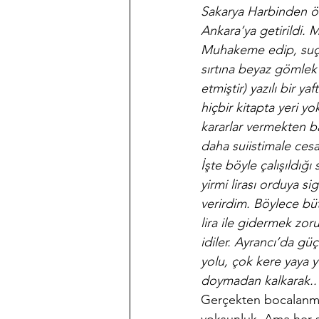
Sakarya Harbinden önce
Ankara’ya getirildi.
Muhakeme edip, suçl
sırtına beyaz gömlek g
etmiştir) yazılı bir y
hiçbir kitapta yeri y
kararlar vermekten ba
daha suiistimale cesa
İşte böyle çalışıldığı 
yirmi lirası orduya si
verirdim. Böylece büt
lira ile gidermek z
idiler. Ayrancı’da gü
yolu, çok kere yaya y
doymadan kalkarak..
Gerçekten bocalanmaya