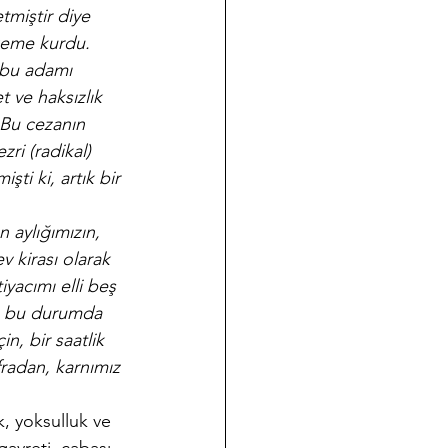
tmiştir diye 
keme kurdu. 
 bu adamı 
t ve haksızlık 
. Bu cezanın 
ri (radikal) 
ti ki, artık bir 
n aylığımızın, 
v kirası olarak 
yacımı elli beş 
a bu durumda 
n, bir saatlik 
fradan, karnımız 
, yoksulluk ve 