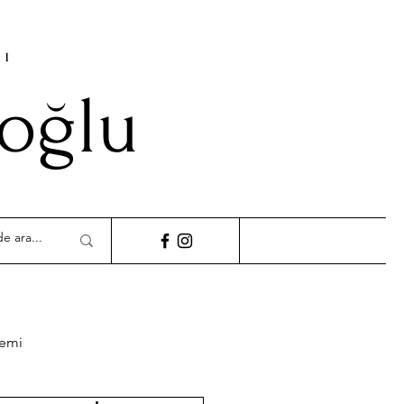
cı
ioğlu
demi