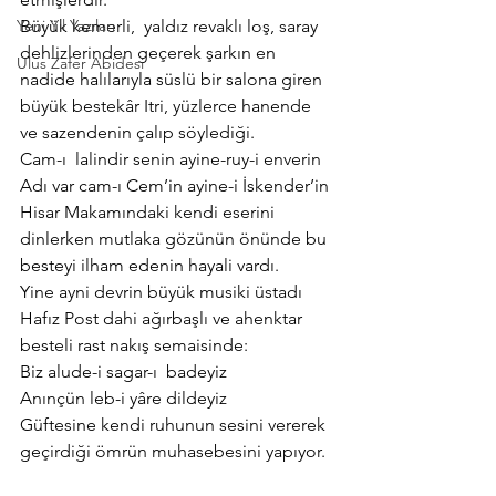
Yeni Yıl Yazıları
Büyük kemerli,  yaldız revaklı loş, saray 
dehlizlerinden geçerek şarkın en 
Ulus Zafer Abidesi
nadide halılarıyla süslü bir salona giren 
büyük bestekâr Itri, yüzlerce hanende 
ve sazendenin çalıp söylediği.
Cam-ı  lalindir senin ayine-ruy-i enverin
Adı var cam-ı Cem’in ayine-i İskender’in
Hisar Makamındaki kendi eserini 
dinlerken mutlaka gözünün önünde bu 
besteyi ilham edenin hayali vardı.
Yine ayni devrin büyük musiki üstadı 
Hafız Post dahi ağırbaşlı ve ahenktar 
besteli rast nakış semaisinde:
Biz alude-i sagar-ı  badeyiz
Anınçün leb-i yâre dildeyiz
Güftesine kendi ruhunun sesini vererek 
geçirdiği ömrün muhasebesini yapıyor.