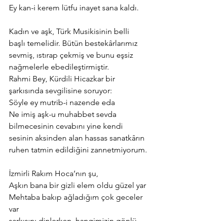
Ey kan-i kerem lütfu inayet sana kaldı.
Kadın ve aşk, Türk Musikisinin belli 
başlı temelidir. Bütün bestekârlarımız 
sevmiş, ıstırap çekmiş ve bunu eşsiz 
nağmelerle ebedileştirmiştir.
Rahmi Bey, Kürdili Hicazkar bir 
şarkısında sevgilisine soruyor:
Söyle ey mutrib-i nazende eda
Ne imiş aşk-u muhabbet sevda
bilmecesinin cevabını yine kendi 
sesinin aksinden alan hassas sanatkârın 
ruhen tatmin edildiğini zannetmiyorum.
İzmirli Rakım Hoca’nın şu,
Aşkın bana bir gizli elem oldu güzel yar
Mehtaba bakıp ağladığım çok geceler 
var
şarkısını dinlerken, hangimizin gönlü, 