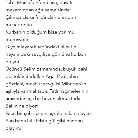
Tab’i Mustafa Efendi ise, bayati 
makamından ağır semaisinde:
Çıkmaz derun’ı  dinden efendim 
mahabbetin
Kurbanın olduğum bize yok mu 
mürüvvetin
Diye inleyerek tab’ındaki hilm ile 
hayalindeki sevgiliye gönlünü kurban 
ediyor.
Üçüncü Selim zamanında, büyük dahi 
bestekâr Sadullah Ağa, Padişahın 
gözdesi, meşhur sevgilisi Mihriban’ın 
aşkıyla yanmaktadır. Tatlı nağmelerinin 
arasından içli bir hüzün akmaktadır. 
Bakın ne diyor:
Nice bir şuh-i cihan aşk ile nalan olayım
Sun bana lal-i lebin gül gibi handan 
olayım.