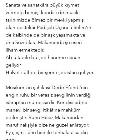
Sanata ve sanatkâra büyük kıymet 
vermeği bilmiş, kendisi de musiki 
tarihimizde ölmez bir mevki yapmış 
olan bestekâr Padişah Üçüncü Selim’in 
de kalbinde de bir aşk yaşamakta ve 
ona Suzidilara Makamında şu eseri 
ilham etmektedir.
Ab ü tabile bu şeb haneme canan 
geliyor
Halvet-i ülfete bir şem-i şebistan geliyor.
Musikimizin şahikası Dede Efendi’nin 
engin ruhu bir vefasız sevgilinin verdiği 
ıstıraptan müteessirdir. Kendisi adeta 
manevi bir sevgi itikâfına mahkûm 
edilmiştir. Bunu Hicaz Makamından 
maruf nakşiyle bize ne güzel anlatıyor:
Ey çeşm-i ahu hicr ile tenhalara saldın 
beni