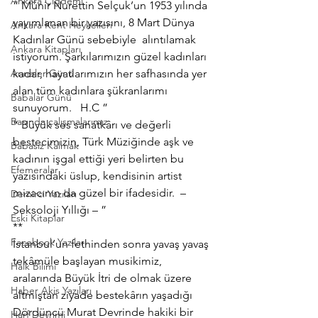
Ankara Çiğdemi
“ Münir Nurettin Selçuk’un 1953 yılında 
yayımlanan bir yazısını, 8 Mart Dünya 
Ankara Kent Heykelleri
Kadınlar Günü sebebiyle  alıntılamak 
Ankara Kitapları
istiyorum. Şarkılarımızın güzel kadınları 
Anneler Günü
kadar, hayatlarımızın her safhasında yer 
alan tüm kadınlara şükranlarımı 
Babalar Günü
sunuyorum.   H.C ”  
Basında çalışmalarımız
“ Büyük ses sanatkârı ve değerli 
bestecimizin, Türk Müziğinde aşk ve 
Babasız Kalmak
kadının işgal ettiği yeri belirten bu 
Efemeralar
yazısındaki üslup, kendisinin artist 
mizacının da güzel bir ifadesidir.  –  
Demirci Yazıları
Seksoloji Yıllığı – ”
Eski Kitaplar
**
Facebook Yazıları
İstanbul’un fethinden sonra yavaş yavaş 
tekâmüle başlayan musikimiz, 
Halk Bilimi
aralarında Büyük İtri de olmak üzere 
Haber Akis Yazıları
altmıştan ziyade bestekârın yaşadığı 
Dördüncü Murat Devrinde hakiki bir 
Harf Devrimi