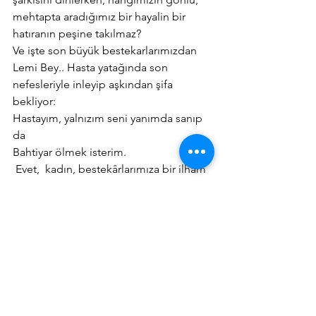
mehtapta aradığımız bir hayalin bir 
hatıranın peşine takılmaz?
Ve işte son büyük bestekarlarımızdan 
Lemi Bey.. Hasta yatağında son 
nefesleriyle inleyip aşkından şifa 
bekliyor:
Hastayım, yalnızım seni yanımda sanıp 
da
Bahtiyar ölmek isterim.
 Evet,  kadın, bestekârlarımıza bir ilham 
kaynağı olmuştur. Fakat bestekârlarımız 
da onları musikinin engin semasına, 
sazlarının nağmeleriyle yükseltmişler ve 
yükseltmektedirler.
Yazan: Münir Nurettin SELÇUK
Seksoloji Yıllığı, Yıl: 1953, No: 2, Sayfa: 
15-17