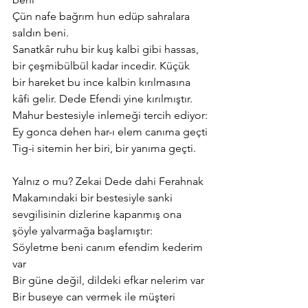
Çün nafe bağrım hun edüp sahralara 
saldın beni.
Sanatkâr ruhu bir kuş kalbi gibi hassas, 
bir çeşmibülbül kadar incedir. Küçük 
bir hareket bu ince kalbin kırılmasına 
kâfi gelir. Dede Efendi yine kırılmıştır. 
Mahur bestesiyle inlemeği tercih ediyor:
Ey gonca dehen har-ı elem canıma geçti
Tig-i sitemin her biri, bir yanıma geçti.
Yalnız o mu? Zekai Dede dahi Ferahnak 
Makamındaki bir bestesiyle sanki 
sevgilisinin dizlerine kapanmış ona 
şöyle yalvarmağa başlamıştır:
Söyletme beni canım efendim kederim 
var
Bir güne değil, dildeki efkar nelerim var
Bir buseye can vermek ile müşteri 