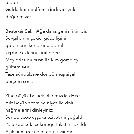
oldum
Güldü leb-i gülfem, dedi yok yok 
değerim var.
Bestekâr Şakir Ağa daha geniş fikirlidir. 
Sevgilisinin çekici güzelliğini 
görenlerin kendisine gönül 
kaptıracaklarını itiraf eder:
Meyleder bu hüsn ile kim görse ey 
gülfem seni
Taze sünbülzare döndürmüş siyah 
perçem seni.
Yine büyük bestekârlarımızdan Hacı 
Arif Bey’in sitem ve niyaz ile dolu 
nağmelerini dinleyiniz:
Sende acep uşşaka eziyet mi çoğaldı
Ya bizde cefa çekmeğe takat mi azaldı
Aşıkların azar ile bitab-i tüvandır