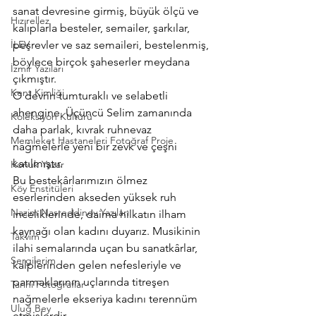
sanat devresine girmiş, büyük ölçü ve 
Hızırellez
kalıplarla besteler, semailer, şarkılar, 
İLEV
peşrevler ve saz semaileri, bestelenmiş, 
böylece birçok şaheserler meydana 
İzmir Yazıları
çıkmıştır.
Kent Kimliği
O devrin tumturaklı ve selabetli 
ahengine, Üçüncü Selim zamanında 
Koleksiyon Kültürü
daha parlak, kıvrak ruhnevaz 
Memleket Hastaneleri Fotoğraf Proje
nağmelerle yeni bir zevk ve çeşni 
katılmıştır.
Konuk Yazar
Bu bestekârlarımızın ölmez 
Köy Enstitüleri
eserlerinden akseden yüksek ruh 
Nazim Nasreddinov Yazıları
inceliklerinde, daima hilkatın ilham 
kaynağı olan kadını duyarız. Musikinin 
Takvim
ilahi semalarında uçan bu sanatkârlar, 
Sergilerim
kalplerinden gelen nefesleriyle ve 
parmaklarının uçlarında titreşen 
Tarihi Fotoğraflar
nağmelerle ekseriya kadını terennüm 
Uluğ Bey
etmişlerdir.