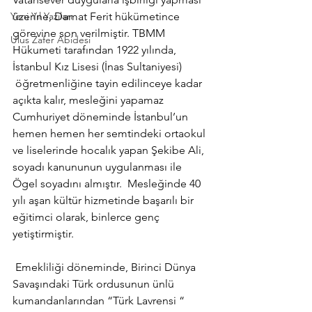
Yeni Yıl Yazıları
üzerine, Damat Ferit hükümetince 
görevine son verilmiştir. TBMM 
Ulus Zafer Abidesi
Hükumeti tarafından 1922 yılında, 
İstanbul Kız Lisesi (İnas Sultaniyesi) 
 öğretmenliğine tayin edilinceye kadar 
açıkta kalır, mesleğini yapamaz 
Cumhuriyet döneminde İstanbul’un 
hemen hemen her semtindeki ortaokul 
ve liselerinde hocalık yapan Şekibe Ali, 
soyadı kanununun uygulanması ile 
Ögel soyadını almıştır.  Mesleğinde 40 
yılı aşan kültür hizmetinde başarılı bir 
eğitimci olarak, binlerce genç 
yetiştirmiştir.
 Emekliliği döneminde, Birinci Dünya 
Savaşındaki Türk ordusunun ünlü 
kumandanlarından “Türk Lavrensi “ 