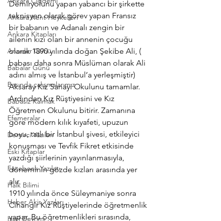
Ankara Çiğdemi
Demiryolunu yapan yabancı bir şirkette 
teknisyen olarak görev yapan Fransız 
Ankara Kent Heykelleri
bir babanın ve Adanalı zengin bir 
Ankara Kitapları
ailenin kızı olan bir annenin çocuğu 
Anneler Günü
olarak 1890 yılında doğan Şekibe Ali, ( 
babası daha sonra Müslüman olarak Ali 
Babalar Günü
adını almış ve İstanbul’a yerleşmiştir) 
Basında çalışmalarımız
Aksaray Kız Sanayi Okulunu tamamlar. 
Ardından Kız Rüştiyesini ve Kız 
Babasız Kalmak
Öğretmen Okulunu bitirir. Zamanına 
Efemeralar
göre modern kılık kıyafeti, upuzun 
boyu, tatlı bir İstanbul şivesi, etkileyici 
Demirci Yazıları
konuşması ve Tevfik Fikret etkisinde 
Eski Kitaplar
yazdığı şiirlerinin yayınlanmasıyla, 
Facebook Yazıları
döneminin gözde kızları arasında yer 
alır.
Halk Bilimi
1910 yılında önce Süleymaniye sonra 
Haber Akis Yazıları
Cihangir Kız Rüştiyelerinde öğretmenlik 
yapar. Bu öğretmenlikleri sırasında, 
Harf Devrimi