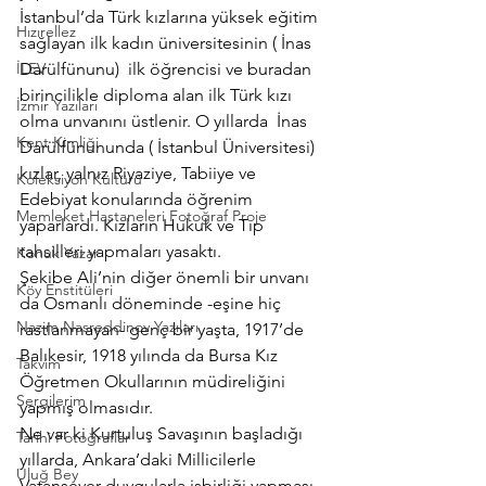
İstanbul’da Türk kızlarına yüksek eğitim 
Hızırellez
sağlayan ilk kadın üniversitesinin ( İnas 
İLEV
Darülfünunu)  ilk öğrencisi ve buradan 
birincilikle diploma alan ilk Türk kızı 
İzmir Yazıları
olma unvanını üstlenir. O yıllarda  İnas 
Kent Kimliği
Darülfünununda ( İstanbul Üniversitesi) 
kızlar, yalnız Riyaziye, Tabiiye ve 
Koleksiyon Kültürü
Edebiyat konularında öğrenim 
Memleket Hastaneleri Fotoğraf Proje
yaparlardı. Kızların Hukuk ve Tıp 
tahsilleri yapmaları yasaktı.
Konuk Yazar
Şekibe Ali’nin diğer önemli bir unvanı 
Köy Enstitüleri
da Osmanlı döneminde -eşine hiç 
Nazim Nasreddinov Yazıları
rastlanmayan- genç bir yaşta, 1917’de 
Balıkesir, 1918 yılında da Bursa Kız 
Takvim
Öğretmen Okullarının müdireliğini 
Sergilerim
yapmış olmasıdır.
Ne var ki Kurtuluş Savaşının başladığı 
Tarihi Fotoğraflar
yıllarda, Ankara’daki Millicilerle 
Uluğ Bey
Vatansever duygularla işbirliği yapması 