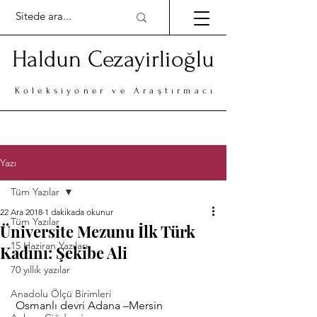
Haldun Cezayirlioğlu
Koleksiyoner ve Araştırmacı
Yazı
Tüm Yazılar
22 Ara 2018
1 dakikada okunur
Tüm Yazılar
Üniversite Mezunu İlk Türk
15 Haziran Yazıları
Kadını: Şekibe Ali
70 yıllık yazılar
Anadolu Ölçü Birimleri
 Osmanlı devri Adana –Mersin 